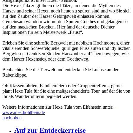
Ausganspunkt ist unser Hotel / Pension.
Die Hexe Tula zeigt Ihnen die Plätze, an denen die Mythen des
Harzes und seiner Hexen noch heute zu spüren sind und wo Sie sich
auf den Zauber der Harzer Gebirgswelt einlassen können.
Gemeinsam wandern wir auf den Spuren Goethes und gelangen so
auf den magischen Brocken. Hier fand der deutsche Dichter
Inspirationen für sein Meisterwerk „Faust“.
Erleben Sie eine schroffe Bergwelt mit nebligen Hochmooren, einer
vitalisierenden Schwefelquelle, quirligen Flussläufen und idyllischen
Bergwiesen. Genießen Sie den Harzzauber auf Themenwegen, wie
dem Harzer Hexenstieg oder dem Goetheweg.
Beobachten Sie die Tierwelt und entdecken Sie Luchse an der
Rabenklippe.
Ob Klassenfahrten, Familienfeiern oder Gruppentreffen – gerne
plant Hexe Tula für Sie eine maßgeschneiderte Tour, auf der Sie von
ihr als Wanderführerin begleitet werden.
Weitere Informationen zur Hexe Tula vom Elfenstein unter:
​
www.ines-hohlbein.de
nach oben
Auf zur Entdeckerreise