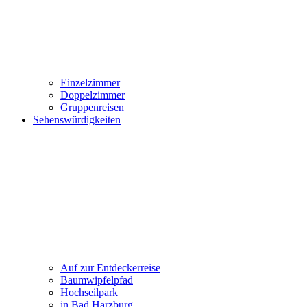
Einzelzimmer
Doppelzimmer
Gruppenreisen
Sehenswürdigkeiten
Auf zur Entdeckerreise
Baumwipfelpfad
Hochseilpark
in Bad Harzburg