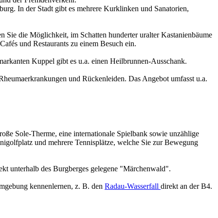
urg. In der Stadt gibt es mehrere Kurklinken und Sanatorien,
n Sie die Möglichkeit, im Schatten hunderter uralter Kastanienbäume
 Cafés und Restaurants zu einem Besuch ein.
 markanten Kuppel gibt es u.a. einen Heilbrunnen-Ausschank.
n Rheumaerkrankungen und Rückenleiden. Das Angebot umfasst u.a.
 große Sole-Therme, eine internationale Spielbank sowie unzählige
inigolfplatz und mehrere Tennisplätze, welche Sie zur Bewegung
rekt unterhalb des Burgberges gelegene "Märchenwald".
 Umgebung kennenlernen, z. B. den
Radau-Wasserfall
direkt an der B4.