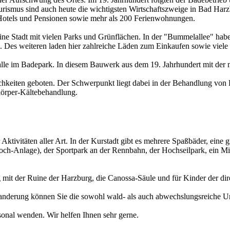
rismus sind auch heute die wichtigsten Wirtschaftszweige in Bad Harzb
otels und Pensionen sowie mehr als 200 Ferienwohnungen.
ine Stadt mit vielen Parks und Grünflächen. In der "Bummelallee" habe
. Des weiteren laden hier zahlreiche Läden zum Einkaufen sowie viele
halle im Badepark. In diesem Bauwerk aus dem 19. Jahrhundert mit der
hkeiten geboten. Der Schwerpunkt liegt dabei in der Behandlung vo
örper-Kältebehandlung.
Aktivitäten aller Art. In der Kurstadt gibt es mehrere Spaßbäder, eine
-Loch-Anlage), der Sportpark an der Rennbahn, der Hochseilpark, ein M
 mit der Ruine der Harzburg, die Canossa-Säule und für Kinder der di
r Wanderung können Sie die sowohl wald- als auch abwechslungsreiche
sonal wenden. Wir helfen Ihnen sehr gerne.