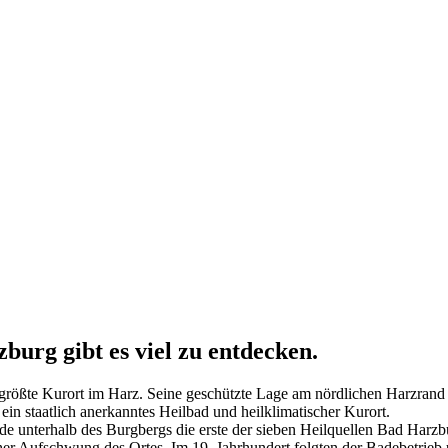
burg gibt es viel zu entdecken.
rößte Kurort im Harz. Seine geschützte Lage am nördlichen Harzrand 
t ein staatlich anerkanntes Heilbad und heilklimatischer Kurort.
e unterhalb des Burgbergs die erste der sieben Heilquellen Bad Harzb
icher Aufschwung des Ortes. Im 19. Jahrhundert folgten der Badebetrie